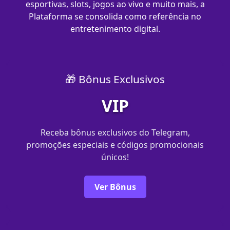
esportivas, slots, jogos ao vivo e muito mais, a
Plataforma se consolida como referência no
entretenimento digital.
🎁 Bônus Exclusivos
VIP
Receba bônus exclusivos do Telegram,
promoções especiais e códigos promocionais
únicos!
Ver Bônus