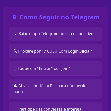
📱 Como Seguir no Telegram
📱 Baixe o app Telegram no seu dispositivo
🔍 Procure por "@8U8U Com LoginOficial"
👆 Toque em "Entrar" ou "Join"
🔔 Ative as notificações para não perder
nada
💬 Participe das conversas e interaja