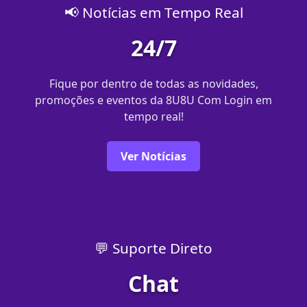
📢 Notícias em Tempo Real
24/7
Fique por dentro de todas as novidades,
promoções e eventos da 8U8U Com Login em
tempo real!
Ver Notícias
💬 Suporte Direto
Chat