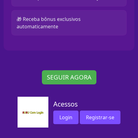
🎁 Receba bônus exclusivos
automaticamente
SEGUIR AGORA
Acessos
Login
Registrar-se