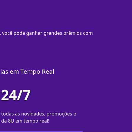
il , você pode ganhar grandes prêmios com
cias em Tempo Real
24/7
e todas as novidades, promoções e
 da 8U em tempo real!