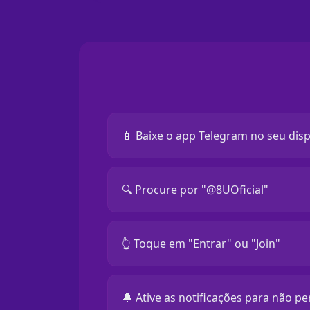
📱 Baixe o app Telegram no seu disp
🔍 Procure por "@8UOficial"
👆 Toque em "Entrar" ou "Join"
🔔 Ative as notificações para não p