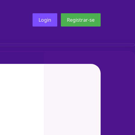
Login
Registrar-se