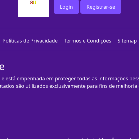
Login
Registrar-se
Políticas de Privacidade
Termos e Condições
Sitemap
de
os e está empenhada em proteger todas as informações pes
tados são utilizados exclusivamente para fins de melhoria