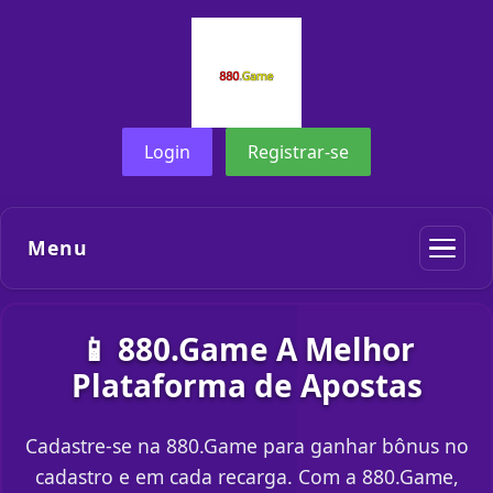
Login
Registrar-se
Menu
📱 880.Game A Melhor
Plataforma de Apostas
Cadastre-se na 880.Game para ganhar bônus no
cadastro e em cada recarga. Com a 880.Game,