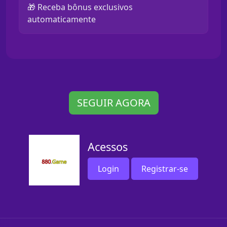
🎁 Receba bônus exclusivos
automaticamente
SEGUIR AGORA
Acessos
Login
Registrar-se