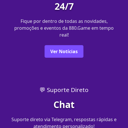
24/7
Fique por dentro de todas as novidades,
promoções e eventos da 880.Game em tempo
real!
Ver Notícias
💬 Suporte Direto
Chat
Suporte direto via Telegram, respostas rápidas e
atendimento personalizado!