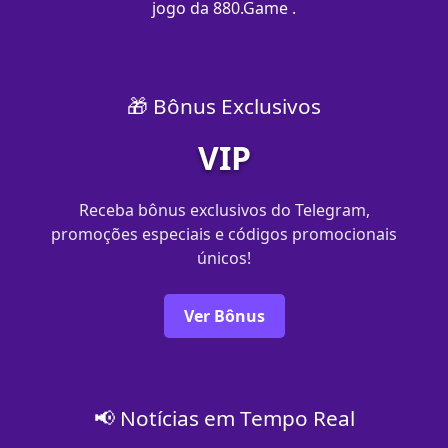
jogo da 880.Game .
🎁 Bônus Exclusivos
VIP
Receba bônus exclusivos do Telegram,
promoções especiais e códigos promocionais
únicos!
Ver Bônus
📢 Notícias em Tempo Real