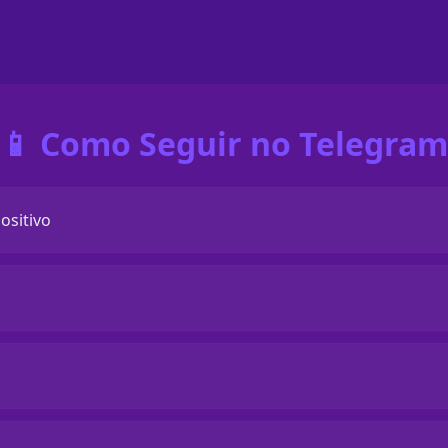
📱 Como Seguir no Telegram
ositivo