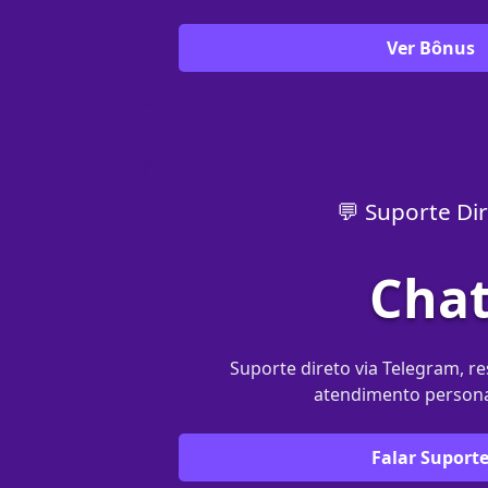
Ver Bônus
💬 Suporte Di
Cha
Suporte direto via Telegram, r
atendimento persona
Falar Suport