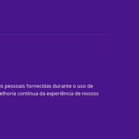
s pessoais fornecidas durante o uso de
elhoria contínua da experiência de nossos