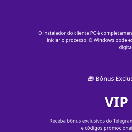
O instalador do cliente PC é completament
iniciar o processo. O Windows pode exi
digit
🎁 Bônus Exclu
VIP
Receba bônus exclusivos do Telegra
e códigos promocionai