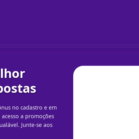
lhor
postas
ônus no cadastro e em
m acesso a promoções
ualável. Junte-se aos