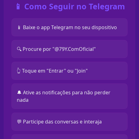
📱 Como Seguir no Telegram
📱 Baixe o app Telegram no seu dispositivo
🔍 Procure por "@79Y.ComOficial"
👆 Toque em "Entrar" ou "Join"
🔔 Ative as notificações para não perder
nada
💬 Participe das conversas e interaja