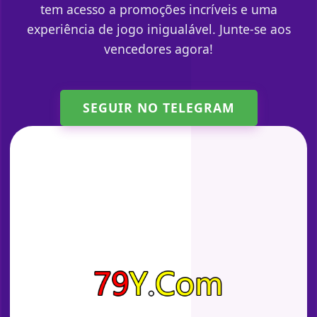
tem acesso a promoções incríveis e uma
experiência de jogo inigualável. Junte-se aos
vencedores agora!
SEGUIR NO TELEGRAM