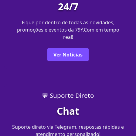
24/7
Fique por dentro de todas as novidades,
promoções e eventos da 79Y.Com em tempo
real!
Ver Notícias
💬 Suporte Direto
Chat
Suporte direto via Telegram, respostas rápidas e
atendimento personalizado!