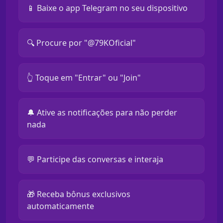
📱 Baixe o app Telegram no seu dispositivo
🔍 Procure por "@79KOficial"
👆 Toque em "Entrar" ou "Join"
🔔 Ative as notificações para não perder
nada
💬 Participe das conversas e interaja
🎁 Receba bônus exclusivos
automaticamente