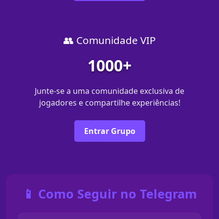
👥 Comunidade VIP
1000+
Junte-se a uma comunidade exclusiva de
jogadores e compartilhe experiências!
Entrar Grupo
📱 Como Seguir no Telegram