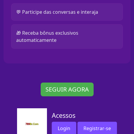
💬 Participe das conversas e interaja
🎁 Receba bônus exclusivos
automaticamente
SEGUIR AGORA
Acessos
Login
Registrar-se