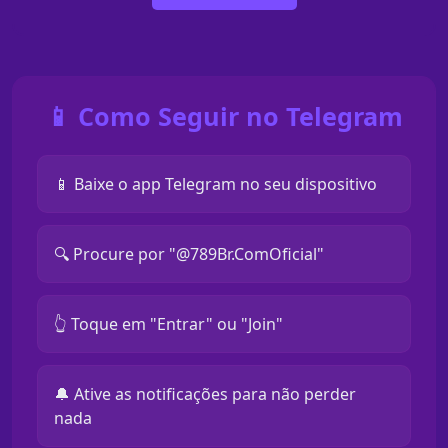
📱 Como Seguir no Telegram
📱 Baixe o app Telegram no seu dispositivo
🔍 Procure por "@789Br.ComOficial"
👆 Toque em "Entrar" ou "Join"
🔔 Ative as notificações para não perder
nada