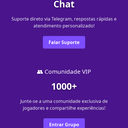
Chat
Suporte direto via Telegram, respostas rápidas e
atendimento personalizado!
Falar Suporte
👥 Comunidade VIP
1000+
Junte-se a uma comunidade exclusiva de
jogadores e compartilhe experiências!
Entrar Grupo