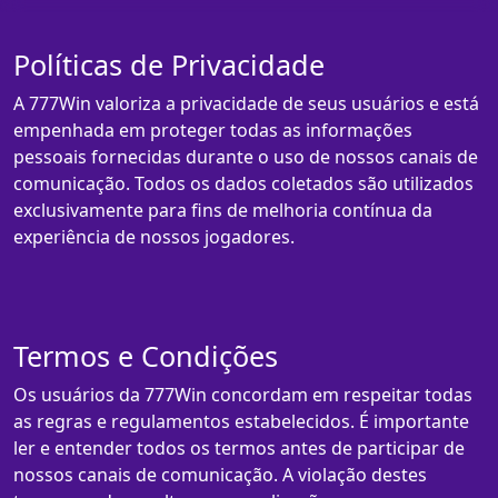
Políticas de Privacidade
A 777Win valoriza a privacidade de seus usuários e está
empenhada em proteger todas as informações
pessoais fornecidas durante o uso de nossos canais de
comunicação. Todos os dados coletados são utilizados
exclusivamente para fins de melhoria contínua da
experiência de nossos jogadores.
Termos e Condições
Os usuários da 777Win concordam em respeitar todas
as regras e regulamentos estabelecidos. É importante
ler e entender todos os termos antes de participar de
nossos canais de comunicação. A violação destes