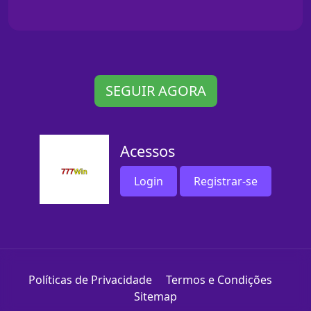
SEGUIR AGORA
Acessos
Login
Registrar-se
Políticas de Privacidade
Termos e Condições
Sitemap