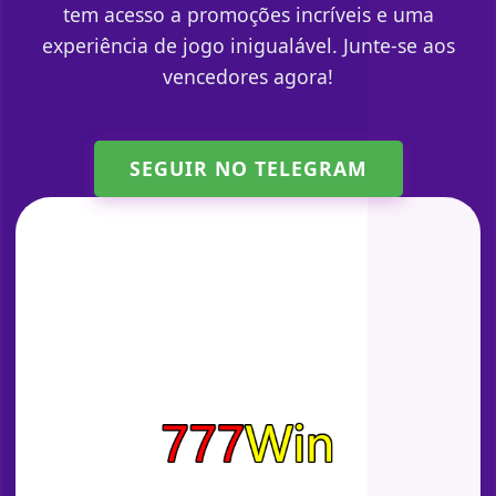
tem acesso a promoções incríveis e uma
experiência de jogo inigualável. Junte-se aos
vencedores agora!
SEGUIR NO TELEGRAM