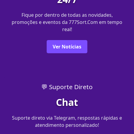
Fique por dentro de todas as novidades,
promoções e eventos da 777Sort.Com em tempo
real!
Ver Notícias
💬 Suporte Direto
Chat
Suporte direto via Telegram, respostas rápidas e
atendimento personalizado!