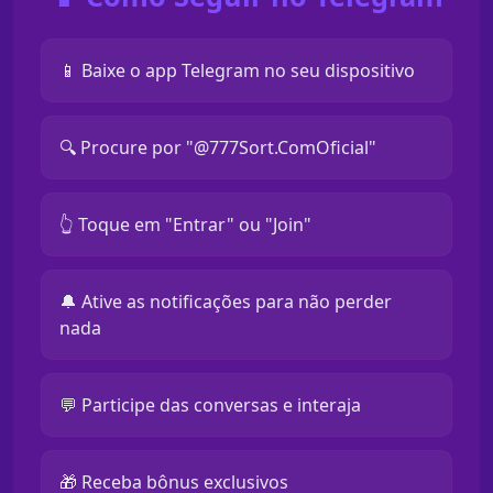
📱 Baixe o app Telegram no seu dispositivo
🔍 Procure por "@777Sort.ComOficial"
👆 Toque em "Entrar" ou "Join"
🔔 Ative as notificações para não perder
nada
💬 Participe das conversas e interaja
🎁 Receba bônus exclusivos