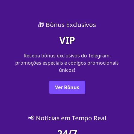
🎁 Bônus Exclusivos
VIP
Receba bônus exclusivos do Telegram,
promoções especiais e códigos promocionais
únicos!
Ver Bônus
📢 Notícias em Tempo Real
24/7