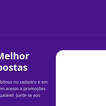
Melhor
postas
 bônus no cadastro e em
tem acesso a promoções
ualável. Junte-se aos