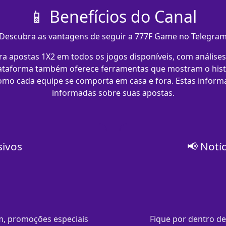
📱 Benefícios do Canal
Descubra as vantagens de seguir a 777F Game no Telegra
a apostas 1X2 em todos os jogos disponíveis, com análise
lataforma também oferece ferramentas que mostram o histó
como cada equipe se comporta em casa e fora. Estas inform
informadas sobre suas apostas.
sivos
📢 Notí
m, promoções especiais
Fique por dentro d