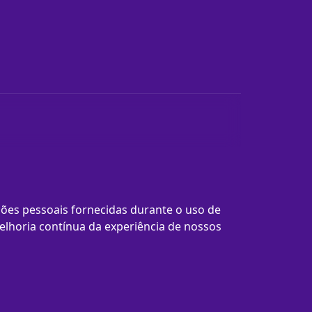
ões pessoais fornecidas durante o uso de
elhoria contínua da experiência de nossos