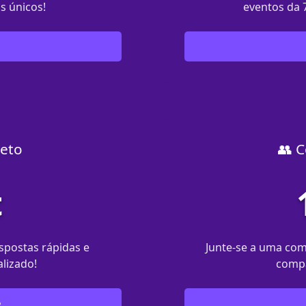
s únicos!
eventos da 
reto
👥 
t
espostas rápidas e
Junte-se a uma com
lizado!
compa
e