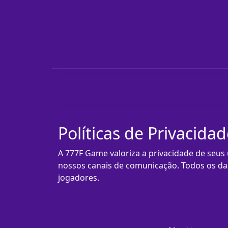
Políticas de Privacida
A 777F Game valoriza a privacidade de seu
nossos canais de comunicação. Todos os dad
jogadores.