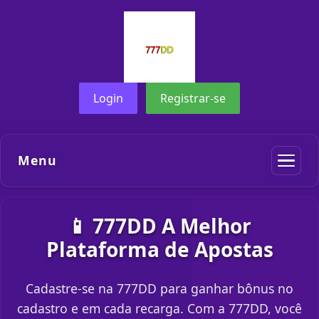
Login
Registrar-se
Menu
📱 777DD A Melhor
Plataforma de Apostas
Cadastre-se na 777DD para ganhar bônus no
cadastro e em cada recarga. Com a 777DD, você