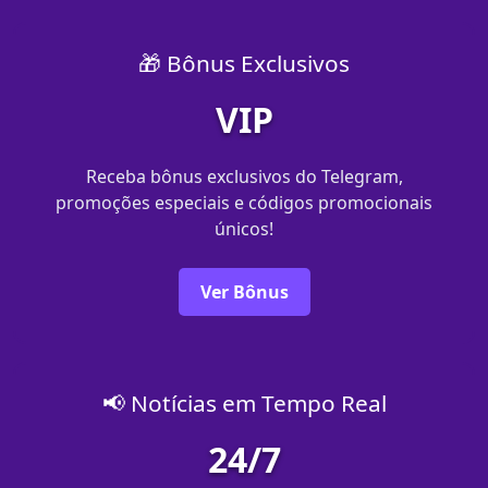
🎁 Bônus Exclusivos
VIP
Receba bônus exclusivos do Telegram,
promoções especiais e códigos promocionais
únicos!
Ver Bônus
📢 Notícias em Tempo Real
24/7