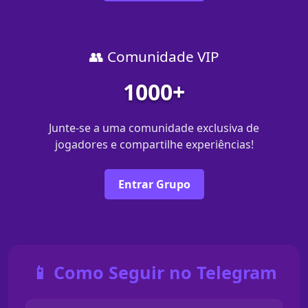
👥 Comunidade VIP
1000+
Junte-se a uma comunidade exclusiva de
jogadores e compartilhe experiências!
Entrar Grupo
📱 Como Seguir no Telegram