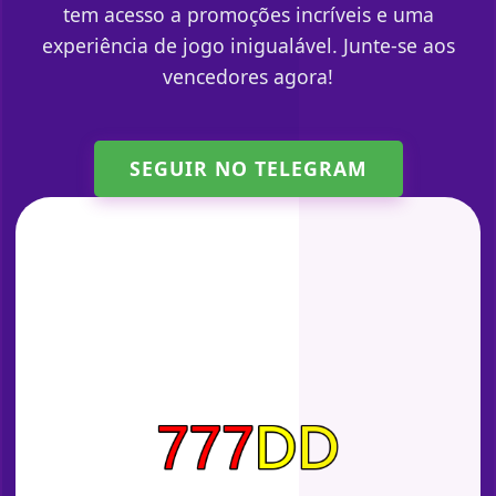
tem acesso a promoções incríveis e uma
experiência de jogo inigualável. Junte-se aos
vencedores agora!
SEGUIR NO TELEGRAM