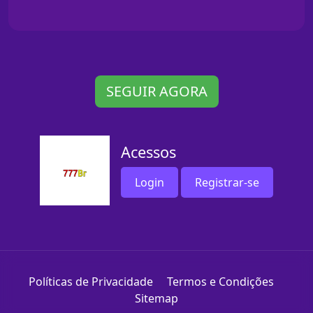
SEGUIR AGORA
Acessos
Login
Registrar-se
Políticas de Privacidade
Termos e Condições
Sitemap