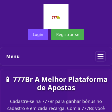
Login
Registrar-se
Menu
📱 777Br A Melhor Plataforma
de Apostas
Cadastre-se na 777Br para ganhar bônus no
cadastro e em cada recarga. Com a 777Br, você