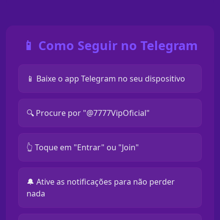
📱 Como Seguir no Telegram
📱 Baixe o app Telegram no seu dispositivo
🔍 Procure por "@7777VipOficial"
👆 Toque em "Entrar" ou "Join"
🔔 Ative as notificações para não perder
nada