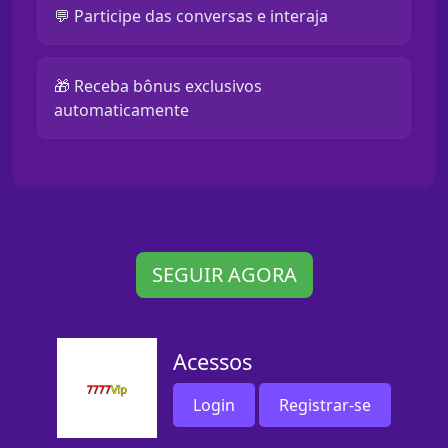
💬 Participe das conversas e interaja
🎁 Receba bônus exclusivos
automaticamente
SEGUIR AGORA
Acessos
Login
Registrar-se