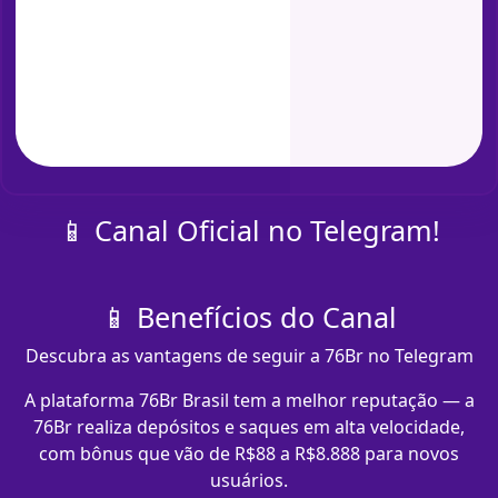
📱 Canal Oficial no Telegram!
📱 Benefícios do Canal
Descubra as vantagens de seguir a 76Br no Telegram
A plataforma 76Br Brasil tem a melhor reputação — a
76Br realiza depósitos e saques em alta velocidade,
com bônus que vão de R$88 a R$8.888 para novos
usuários.