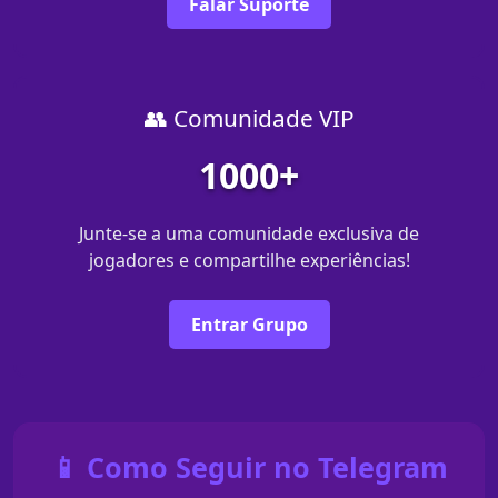
Falar Suporte
👥 Comunidade VIP
1000+
Junte-se a uma comunidade exclusiva de
jogadores e compartilhe experiências!
Entrar Grupo
📱 Como Seguir no Telegram