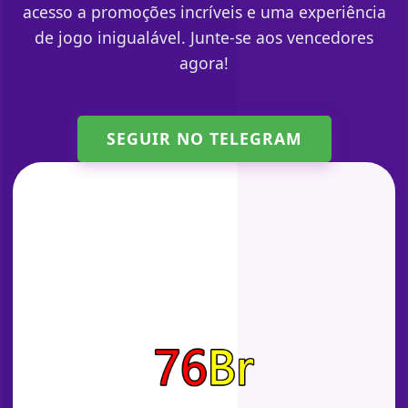
acesso a promoções incríveis e uma experiência
de jogo inigualável. Junte-se aos vencedores
agora!
SEGUIR NO TELEGRAM