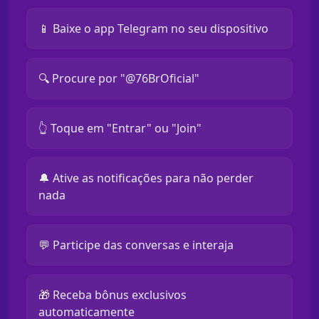
📱 Baixe o app Telegram no seu dispositivo
🔍 Procure por "@76BrOficial"
👆 Toque em "Entrar" ou "Join"
🔔 Ative as notificações para não perder
nada
💬 Participe das conversas e interaja
🎁 Receba bônus exclusivos
automaticamente