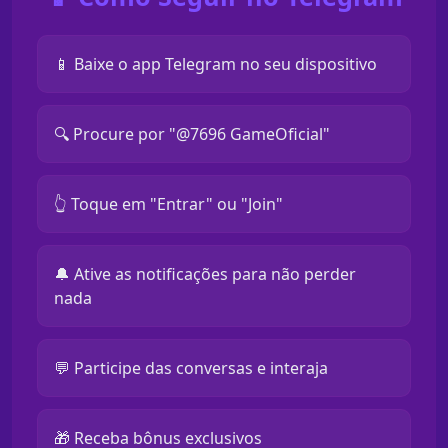
📱 Baixe o app Telegram no seu dispositivo
🔍 Procure por "@7696 GameOficial"
👆 Toque em "Entrar" ou "Join"
🔔 Ative as notificações para não perder
nada
💬 Participe das conversas e interaja
🎁 Receba bônus exclusivos