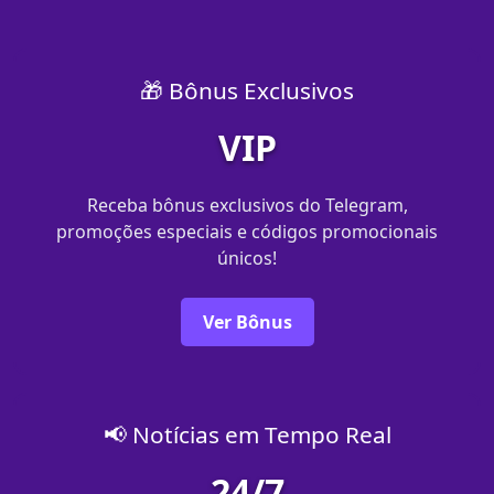
🎁 Bônus Exclusivos
VIP
Receba bônus exclusivos do Telegram,
promoções especiais e códigos promocionais
únicos!
Ver Bônus
📢 Notícias em Tempo Real
24/7