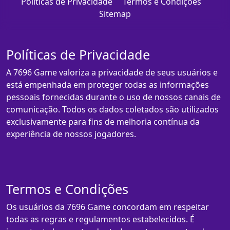
Políticas de Privacidade
Termos e Condições
Sitemap
Políticas de Privacidade
A 7696 Game valoriza a privacidade de seus usuários e
está empenhada em proteger todas as informações
pessoais fornecidas durante o uso de nossos canais de
comunicação. Todos os dados coletados são utilizados
exclusivamente para fins de melhoria contínua da
experiência de nossos jogadores.
Termos e Condições
Os usuários da 7696 Game concordam em respeitar
todas as regras e regulamentos estabelecidos. É