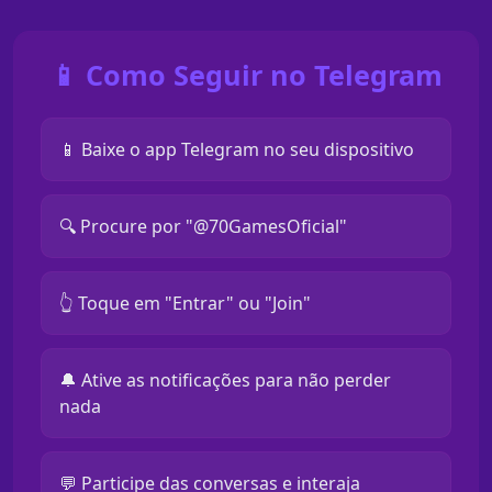
📱 Como Seguir no Telegram
📱 Baixe o app Telegram no seu dispositivo
🔍 Procure por "@70GamesOficial"
👆 Toque em "Entrar" ou "Join"
🔔 Ative as notificações para não perder
nada
💬 Participe das conversas e interaja