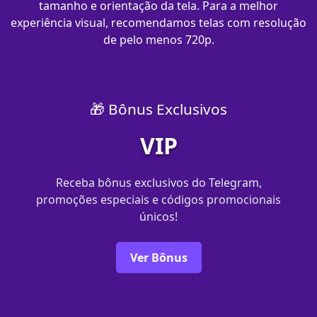
tamanho e orientação da tela. Para a melhor
experiência visual, recomendamos telas com resolução
de pelo menos 720p.
🎁 Bônus Exclusivos
VIP
Receba bônus exclusivos do Telegram,
promoções especiais e códigos promocionais
únicos!
Ver Bônus