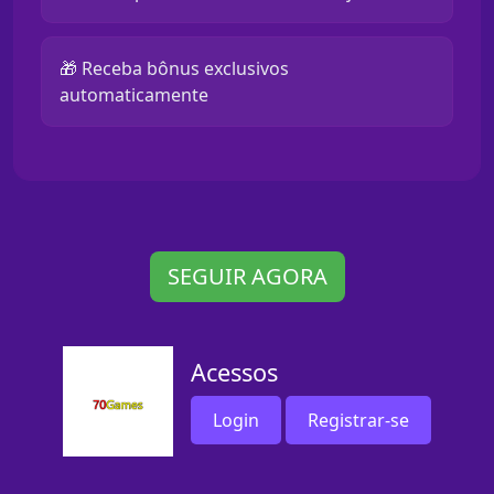
🎁 Receba bônus exclusivos
automaticamente
SEGUIR AGORA
Acessos
Login
Registrar-se