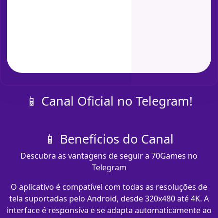
📱 Canal Oficial no Telegram!
📱 Benefícios do Canal
Descubra as vantagens de seguir a 70Games no
Telegram
O aplicativo é compatível com todas as resoluções de
tela suportadas pelo Android, desde 320x480 até 4K. A
interface é responsiva e se adapta automaticamente ao