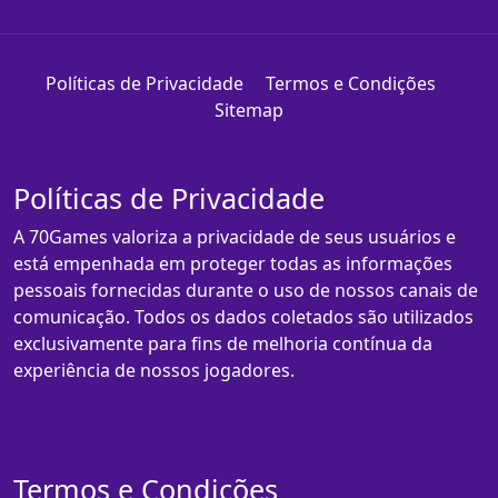
Políticas de Privacidade
Termos e Condições
Sitemap
Políticas de Privacidade
A 70Games valoriza a privacidade de seus usuários e
está empenhada em proteger todas as informações
pessoais fornecidas durante o uso de nossos canais de
comunicação. Todos os dados coletados são utilizados
exclusivamente para fins de melhoria contínua da
experiência de nossos jogadores.
Termos e Condições