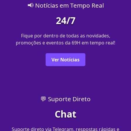
📢 Notícias em Tempo Real
24/7
Fique por dentro de todas as novidades,
promoções e eventos da 69H em tempo real!
Ver Notícias
💬 Suporte Direto
Chat
Suporte direto via Telegram, respostas rápidas e