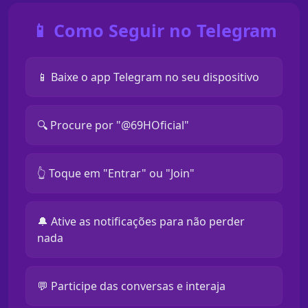
📱 Como Seguir no Telegram
📱 Baixe o app Telegram no seu dispositivo
🔍 Procure por "@69HOficial"
👆 Toque em "Entrar" ou "Join"
🔔 Ative as notificações para não perder
nada
💬 Participe das conversas e interaja