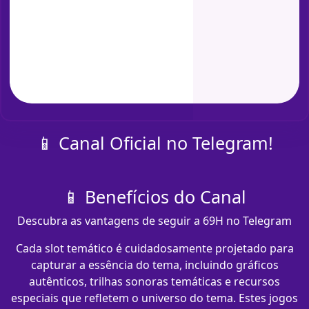
📱 Canal Oficial no Telegram!
📱 Benefícios do Canal
Descubra as vantagens de seguir a 69H no Telegram
Cada slot temático é cuidadosamente projetado para
capturar a essência do tema, incluindo gráficos
autênticos, trilhas sonoras temáticas e recursos
especiais que refletem o universo do tema. Estes jogos