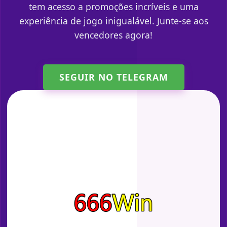
tem acesso a promoções incríveis e uma
experiência de jogo inigualável. Junte-se aos
vencedores agora!
SEGUIR NO TELEGRAM