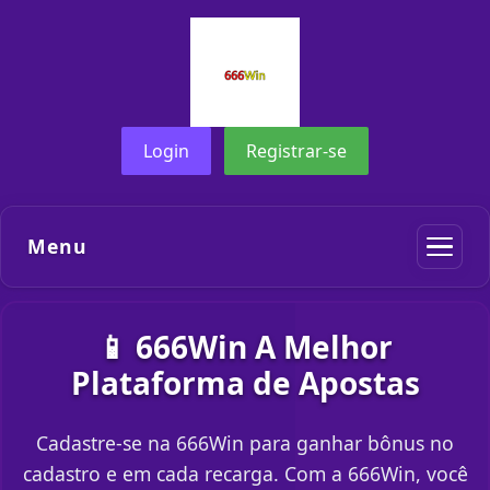
Login
Registrar-se
Menu
📱 666Win A Melhor
Plataforma de Apostas
Cadastre-se na 666Win para ganhar bônus no
cadastro e em cada recarga. Com a 666Win, você