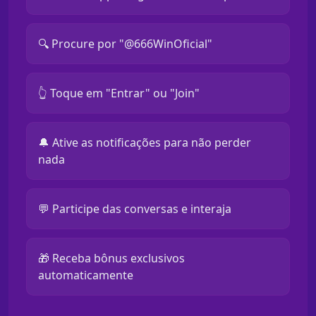
🔍 Procure por "@666WinOficial"
👆 Toque em "Entrar" ou "Join"
🔔 Ative as notificações para não perder
nada
💬 Participe das conversas e interaja
🎁 Receba bônus exclusivos
automaticamente