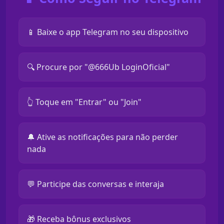
📱 Baixe o app Telegram no seu dispositivo
🔍 Procure por "@666Ub LoginOficial"
👆 Toque em "Entrar" ou "Join"
🔔 Ative as notificações para não perder
nada
💬 Participe das conversas e interaja
🎁 Receba bônus exclusivos