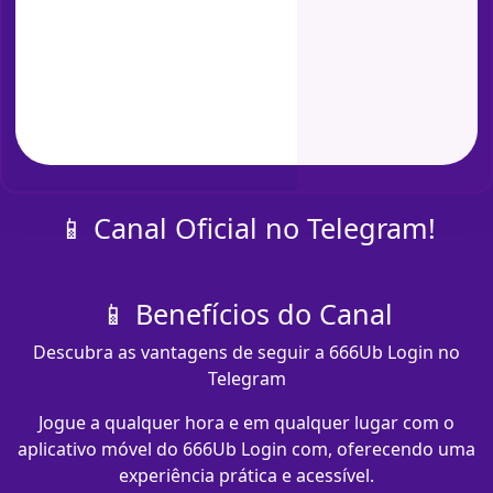
📱 Canal Oficial no Telegram!
📱 Benefícios do Canal
Descubra as vantagens de seguir a 666Ub Login no
Telegram
Jogue a qualquer hora e em qualquer lugar com o
aplicativo móvel do 666Ub Login com​, oferecendo uma
experiência prática e acessível.