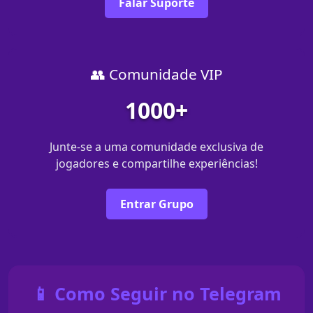
Falar Suporte
👥 Comunidade VIP
1000+
Junte-se a uma comunidade exclusiva de
jogadores e compartilhe experiências!
Entrar Grupo
📱 Como Seguir no Telegram