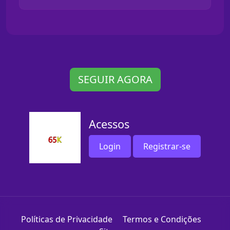
SEGUIR AGORA
Acessos
Login
Registrar-se
Políticas de Privacidade
Termos e Condições