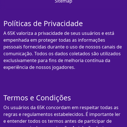
Sitemap
Políticas de Privacidade
A 65K valoriza a privacidade de seus usuários e está
empenhada em proteger todas as informações
pessoais fornecidas durante o uso de nossos canais de
comunicação. Todos os dados coletados são utilizados
exclusivamente para fins de melhoria contínua da
experiência de nossos jogadores.
Termos e Condições
Os usuários da 65K concordam em respeitar todas as
regras e regulamentos estabelecidos. É importante ler
e entender todos os termos antes de participar de