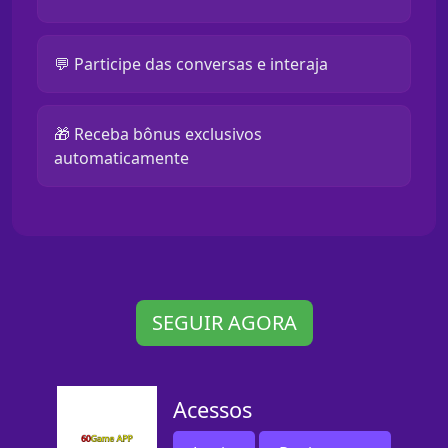
💬 Participe das conversas e interaja
🎁 Receba bônus exclusivos
automaticamente
SEGUIR AGORA
Acessos