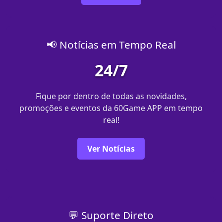
📢 Notícias em Tempo Real
24/7
Fique por dentro de todas as novidades,
promoções e eventos da 60Game APP em tempo
real!
Ver Notícias
💬 Suporte Direto