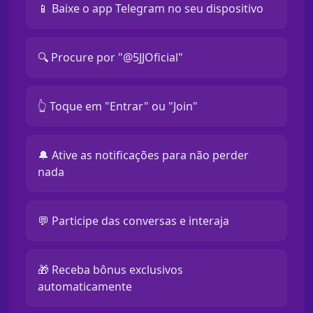
📱 Baixe o app Telegram no seu dispositivo
🔍 Procure por "@5JJOficial"
👆 Toque em "Entrar" ou "Join"
🔔 Ative as notificações para não perder
nada
💬 Participe das conversas e interaja
🎁 Receba bônus exclusivos
automaticamente