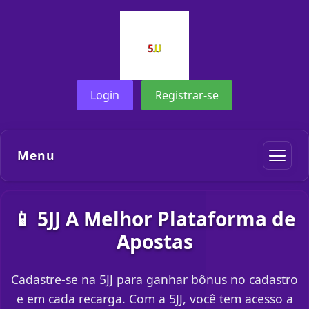
Login
Registrar-se
Menu
📱 5JJ A Melhor Plataforma de
Apostas
Cadastre-se na 5JJ para ganhar bônus no cadastro
e em cada recarga. Com a 5JJ, você tem acesso a