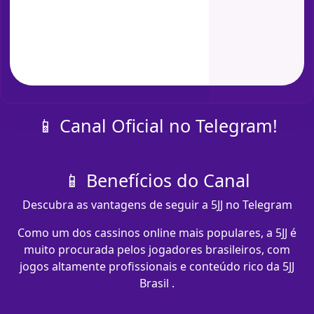
📱 Canal Oficial no Telegram!
📱 Benefícios do Canal
Descubra as vantagens de seguir a 5JJ no Telegram
Como um dos cassinos online mais populares, a 5JJ é
muito procurada pelos jogadores brasileiros, com
jogos altamente profissionais e conteúdo rico da 5JJ
Brasil .