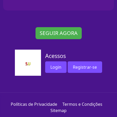
SEGUIR AGORA
Acessos
Login
Registrar-se
Políticas de Privacidade
Termos e Condições
Sitemap