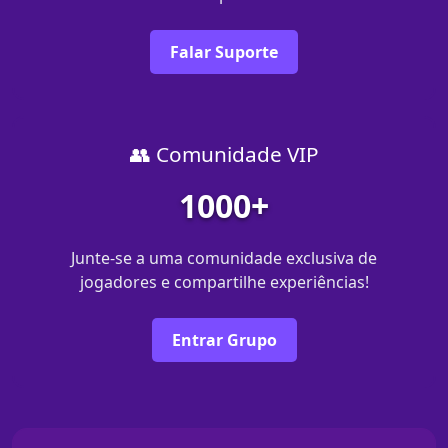
Falar Suporte
👥 Comunidade VIP
1000+
Junte-se a uma comunidade exclusiva de
jogadores e compartilhe experiências!
Entrar Grupo