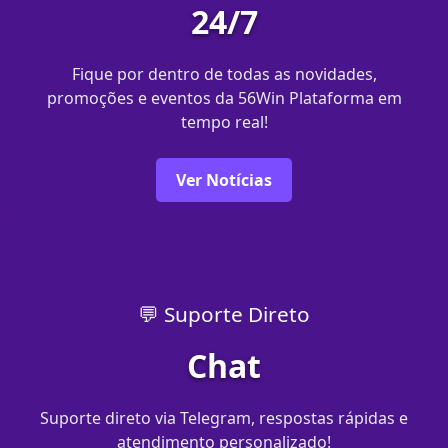
24/7
Fique por dentro de todas as novidades,
promoções e eventos da 56Win Plataforma em
tempo real!
Ver Notícias
💬 Suporte Direto
Chat
Suporte direto via Telegram, respostas rápidas e
atendimento personalizado!