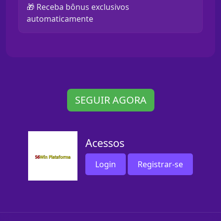
🎁 Receba bônus exclusivos
automaticamente
SEGUIR AGORA
Acessos
Login
Registrar-se