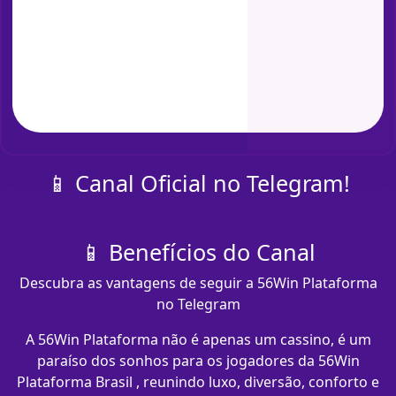
📱 Canal Oficial no Telegram!
📱 Benefícios do Canal
Descubra as vantagens de seguir a 56Win Plataforma
no Telegram
A 56Win Plataforma não é apenas um cassino, é um
paraíso dos sonhos para os jogadores da 56Win
Plataforma Brasil , reunindo luxo, diversão, conforto e