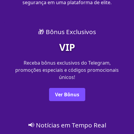
segurança em uma plataforma de elite.
🎁 Bônus Exclusivos
VIP
Receba bônus exclusivos do Telegram,
promoções especiais e códigos promocionais
únicos!
Ver Bônus
📢 Notícias em Tempo Real