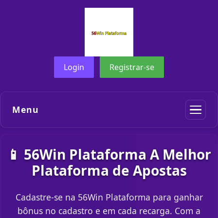
Login
Registrar-se
Menu
📱 56Win Plataforma A Melhor
Plataforma de Apostas
Cadastre-se na 56Win Plataforma para ganhar
bônus no cadastro e em cada recarga. Com a