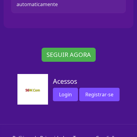
automaticamente
SEGUIR AGORA
Acessos
Login
Registrar-se