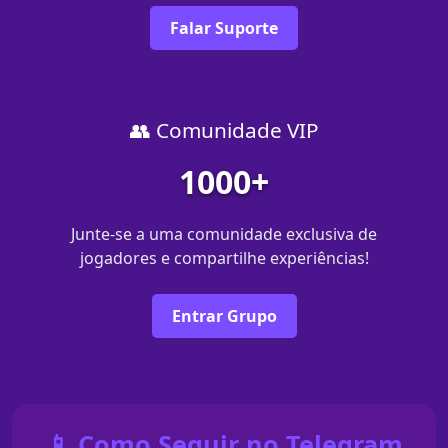
Falar Suporte
👥 Comunidade VIP
1000+
Junte-se a uma comunidade exclusiva de
jogadores e compartilhe experiências!
Entrar Grupo
📱 Como Seguir no Telegram