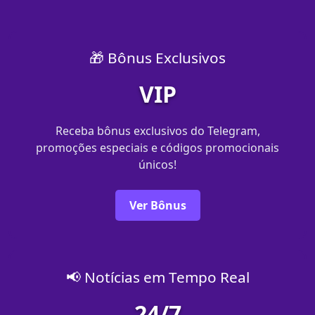
🎁 Bônus Exclusivos
VIP
Receba bônus exclusivos do Telegram,
promoções especiais e códigos promocionais
únicos!
Ver Bônus
📢 Notícias em Tempo Real
24/7