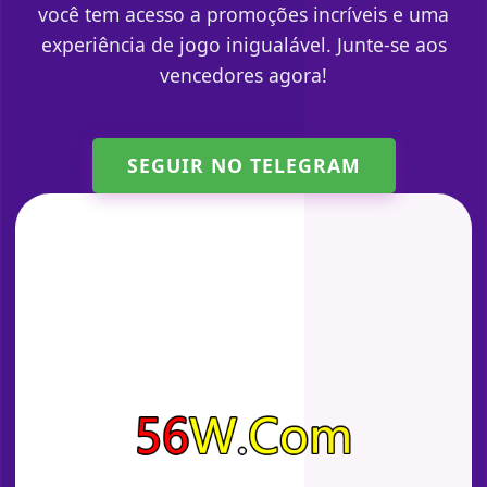
você tem acesso a promoções incríveis e uma
experiência de jogo inigualável. Junte-se aos
vencedores agora!
SEGUIR NO TELEGRAM