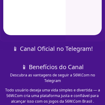
📱 Canal Oficial no Telegram!
📱 Benefícios do Canal
Descubra as vantagens de seguir a 56W.Com no
Telegram
Todo usuário deseja uma vida simples e divertida — a
56W.Com cria uma plataforma justa e confiável para
alcançar isso com os jogos da 56W.Com Brasil .