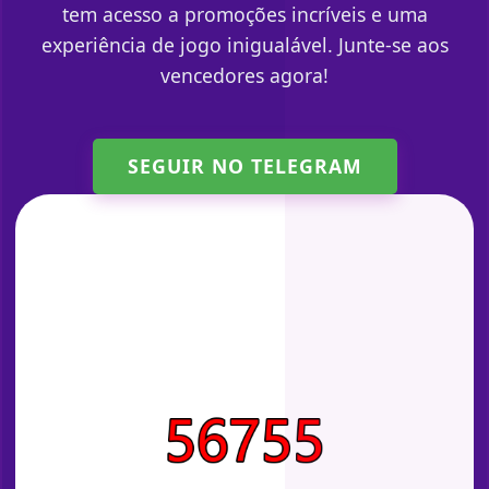
tem acesso a promoções incríveis e uma
experiência de jogo inigualável. Junte-se aos
vencedores agora!
SEGUIR NO TELEGRAM