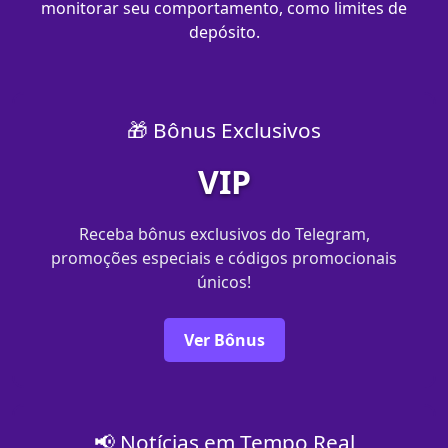
monitorar seu comportamento, como limites de
depósito.
🎁 Bônus Exclusivos
VIP
Receba bônus exclusivos do Telegram,
promoções especiais e códigos promocionais
únicos!
Ver Bônus
📢 Notícias em Tempo Real