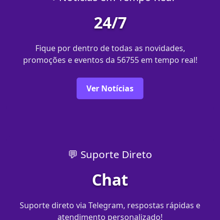
24/7
Fique por dentro de todas as novidades,
promoções e eventos da 56755 em tempo real!
Ver Notícias
💬 Suporte Direto
Chat
Suporte direto via Telegram, respostas rápidas e
atendimento personalizado!