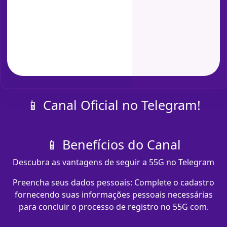
📱 Canal Oficial no Telegram!
📱 Benefícios do Canal
Descubra as vantagens de seguir a 55G no Telegram
Preencha seus dados pessoais: Complete o cadastro
fornecendo suas informações pessoais necessárias
para concluir o processo de registro no 55G com​.