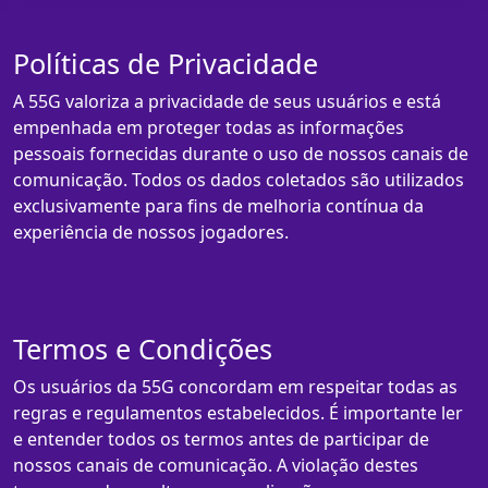
Políticas de Privacidade
A 55G valoriza a privacidade de seus usuários e está
empenhada em proteger todas as informações
pessoais fornecidas durante o uso de nossos canais de
comunicação. Todos os dados coletados são utilizados
exclusivamente para fins de melhoria contínua da
experiência de nossos jogadores.
Termos e Condições
Os usuários da 55G concordam em respeitar todas as
regras e regulamentos estabelecidos. É importante ler
e entender todos os termos antes de participar de
nossos canais de comunicação. A violação destes