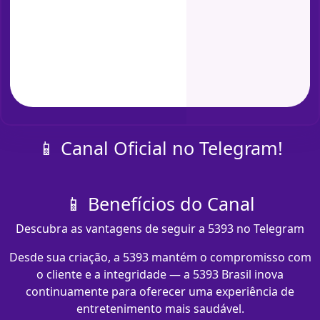
📱 Canal Oficial no Telegram!
📱 Benefícios do Canal
Descubra as vantagens de seguir a 5393 no Telegram
Desde sua criação, a 5393 mantém o compromisso com
o cliente e a integridade — a 5393 Brasil inova
continuamente para oferecer uma experiência de
entretenimento mais saudável.