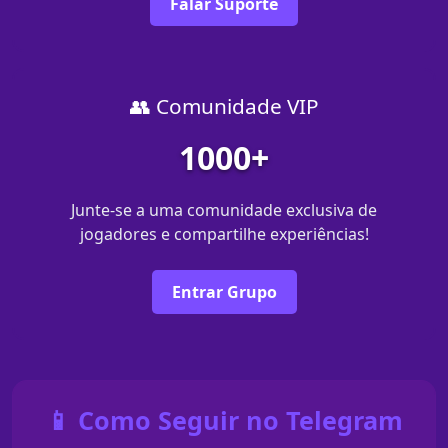
Falar Suporte
👥 Comunidade VIP
1000+
Junte-se a uma comunidade exclusiva de
jogadores e compartilhe experiências!
Entrar Grupo
📱 Como Seguir no Telegram