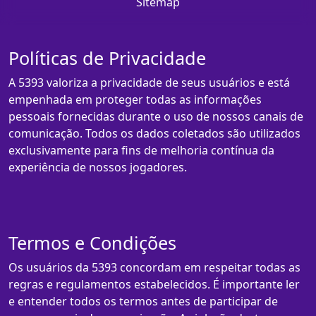
Sitemap
Políticas de Privacidade
A 5393 valoriza a privacidade de seus usuários e está
empenhada em proteger todas as informações
pessoais fornecidas durante o uso de nossos canais de
comunicação. Todos os dados coletados são utilizados
exclusivamente para fins de melhoria contínua da
experiência de nossos jogadores.
Termos e Condições
Os usuários da 5393 concordam em respeitar todas as
regras e regulamentos estabelecidos. É importante ler
e entender todos os termos antes de participar de