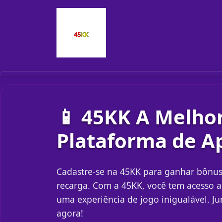
📱 45KK A Melho
Plataforma de A
Cadastre-se na 45KK para ganhar bônus
recarga. Com a 45KK, você tem acesso a
uma experiência de jogo inigualável. J
agora!