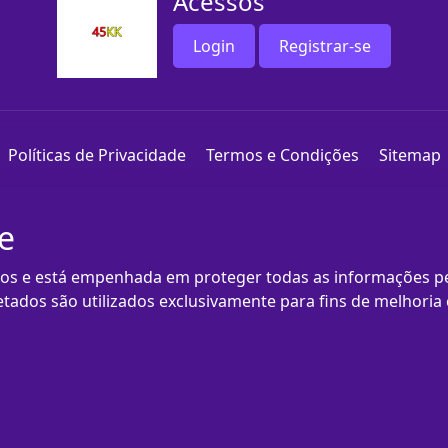
Acessos
Login
Registrar-se
Políticas de Privacidade
Termos e Condições
Sitemap
de
rios e está empenhada em proteger todas as informações p
tados são utilizados exclusivamente para fins de melhoria