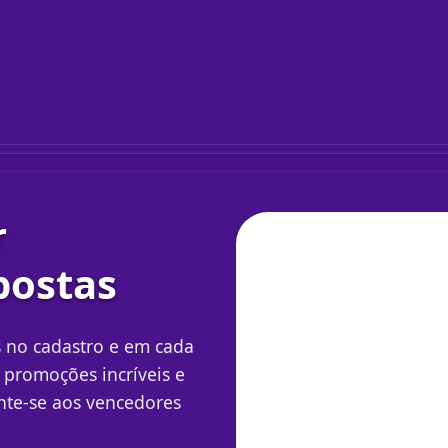
r
postas
 no cadastro e em cada
 promoções incríveis e
unte-se aos vencedores