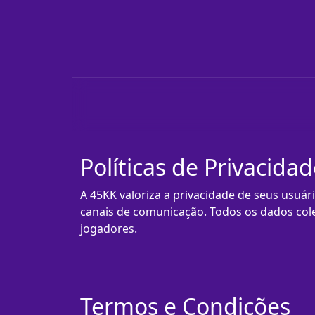
Políticas de Privacida
A 45KK valoriza a privacidade de seus usuá
canais de comunicação. Todos os dados cole
jogadores.
Termos e Condições