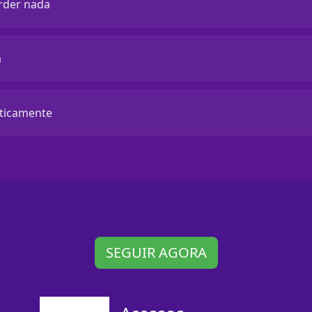
erder nada
a
aticamente
SEGUIR AGORA