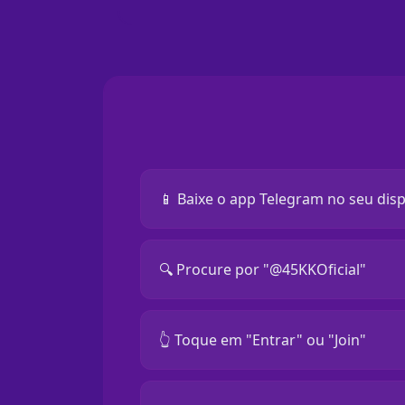
📱 Baixe o app Telegram no seu disp
🔍 Procure por "@45KKOficial"
👆 Toque em "Entrar" ou "Join"