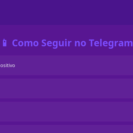
📱 Como Seguir no Telegram
ositivo