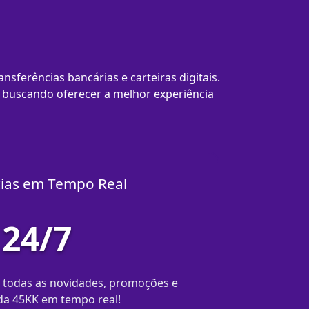
nsferências bancárias e carteiras digitais.
e buscando oferecer a melhor experiência
cias em Tempo Real
24/7
e todas as novidades, promoções e
da 45KK em tempo real!