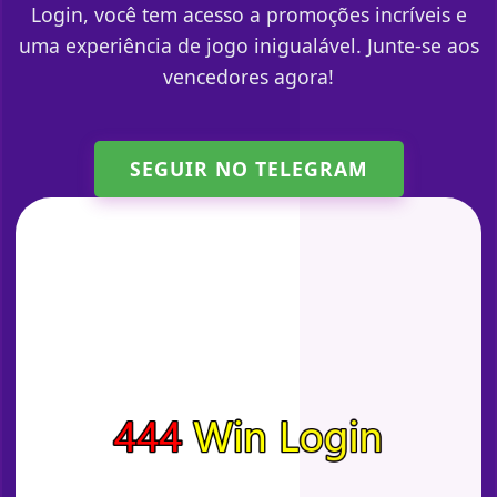
Login, você tem acesso a promoções incríveis e
uma experiência de jogo inigualável. Junte-se aos
vencedores agora!
SEGUIR NO TELEGRAM