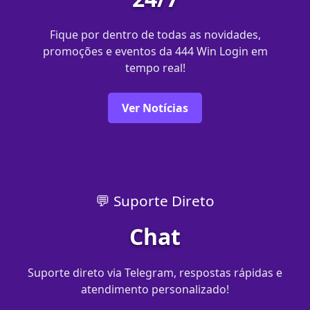
Fique por dentro de todas as novidades,
promoções e eventos da 444 Win Login em
tempo real!
Ver Notícias
💬 Suporte Direto
Chat
Suporte direto via Telegram, respostas rápidas e
atendimento personalizado!