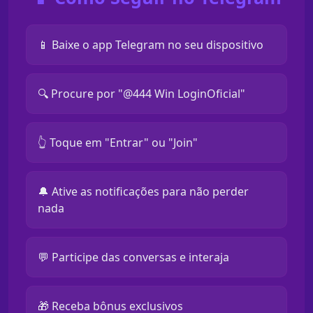
📱 Baixe o app Telegram no seu dispositivo
🔍 Procure por "@444 Win LoginOficial"
👆 Toque em "Entrar" ou "Join"
🔔 Ative as notificações para não perder
nada
💬 Participe das conversas e interaja
🎁 Receba bônus exclusivos