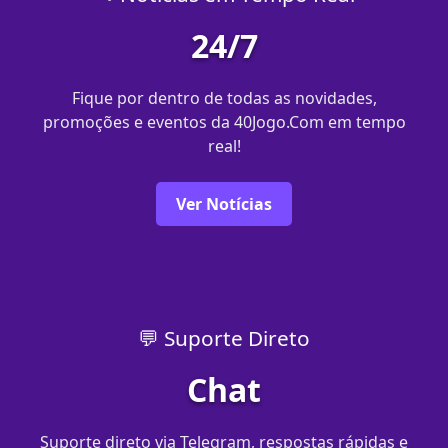
24/7
Fique por dentro de todas as novidades,
promoções e eventos da 40Jogo.Com em tempo
real!
Ver Notícias
💬 Suporte Direto
Chat
Suporte direto via Telegram, respostas rápidas e