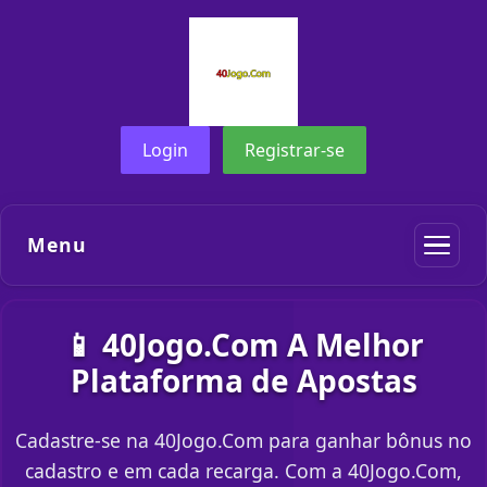
Login
Registrar-se
Menu
📱 40Jogo.Com A Melhor
Plataforma de Apostas
Cadastre-se na 40Jogo.Com para ganhar bônus no
cadastro e em cada recarga. Com a 40Jogo.Com,