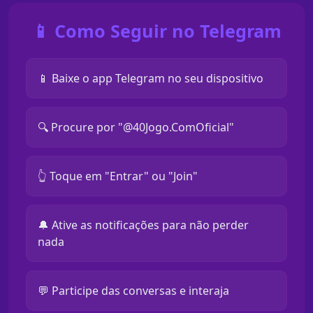
📱 Como Seguir no Telegram
📱 Baixe o app Telegram no seu dispositivo
🔍 Procure por "@40Jogo.ComOficial"
👆 Toque em "Entrar" ou "Join"
🔔 Ative as notificações para não perder
nada
💬 Participe das conversas e interaja