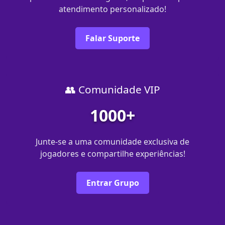
atendimento personalizado!
Falar Suporte
👥 Comunidade VIP
1000+
Junte-se a uma comunidade exclusiva de
jogadores e compartilhe experiências!
Entrar Grupo