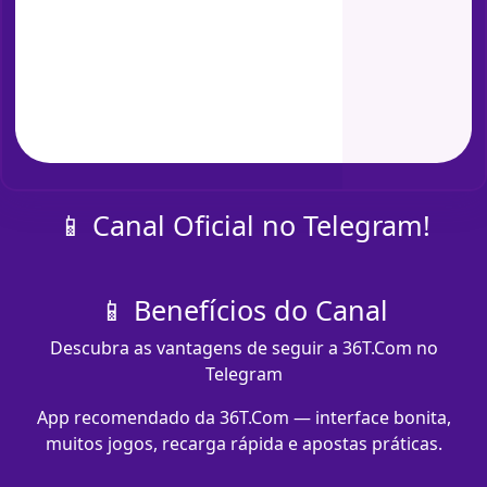
📱 Canal Oficial no Telegram!
📱 Benefícios do Canal
Descubra as vantagens de seguir a 36T.Com no
Telegram
App recomendado da 36T.Com — interface bonita,
muitos jogos, recarga rápida e apostas práticas.