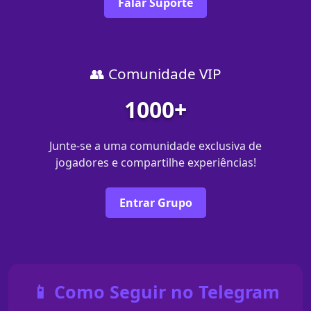
Falar Suporte
👥 Comunidade VIP
1000+
Junte-se a uma comunidade exclusiva de
jogadores e compartilhe experiências!
Entrar Grupo
📱 Como Seguir no Telegram