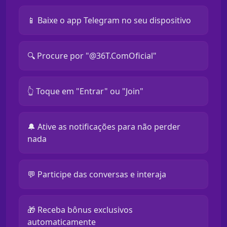
📱 Baixe o app Telegram no seu dispositivo
🔍 Procure por "@36T.ComOficial"
👆 Toque em "Entrar" ou "Join"
🔔 Ative as notificações para não perder
nada
💬 Participe das conversas e interaja
🎁 Receba bônus exclusivos
automaticamente