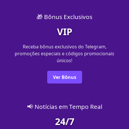
🎁 Bônus Exclusivos
VIP
Receba bônus exclusivos do Telegram,
promoções especiais e códigos promocionais
únicos!
Ver Bônus
📢 Notícias em Tempo Real
24/7