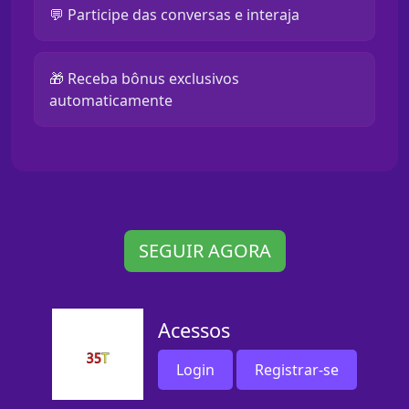
💬 Participe das conversas e interaja
🎁 Receba bônus exclusivos
automaticamente
SEGUIR AGORA
Acessos
Login
Registrar-se