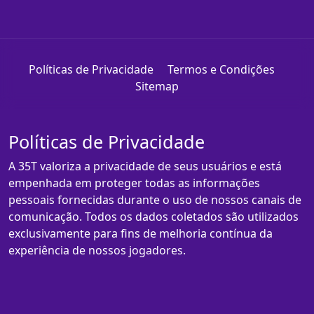
Políticas de Privacidade
Termos e Condições
Sitemap
Políticas de Privacidade
A 35T valoriza a privacidade de seus usuários e está
empenhada em proteger todas as informações
pessoais fornecidas durante o uso de nossos canais de
comunicação. Todos os dados coletados são utilizados
exclusivamente para fins de melhoria contínua da
experiência de nossos jogadores.