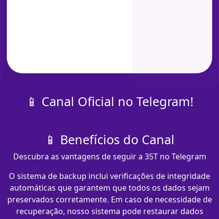
📱 Canal Oficial no Telegram!
📱 Benefícios do Canal
Descubra as vantagens de seguir a 35T no Telegram
O sistema de backup inclui verificações de integridade
automáticas que garantem que todos os dados sejam
preservados corretamente. Em caso de necessidade de
recuperação, nosso sistema pode restaurar dados