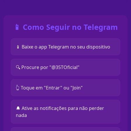
📱 Como Seguir no Telegram
📱 Baixe o app Telegram no seu dispositivo
🔍 Procure por "@35TOficial"
👆 Toque em "Entrar" ou "Join"
🔔 Ative as notificações para não perder
nada