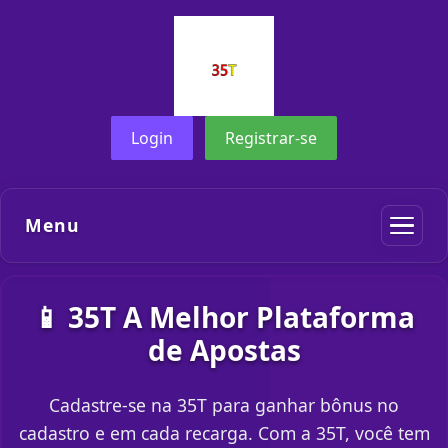
Login
Registrar-se
Menu
📱 35T A Melhor Plataforma
de Apostas
Cadastre-se na 35T para ganhar bônus no
cadastro e em cada recarga. Com a 35T, você tem