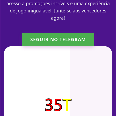
acesso a promoções incríveis e uma experiência
de jogo inigualável. Junte-se aos vencedores
agora!
SEGUIR NO TELEGRAM