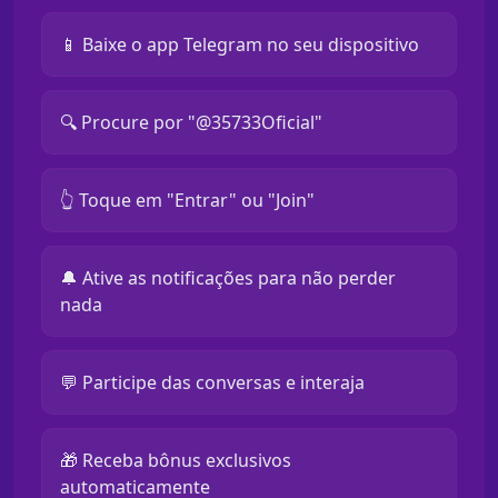
📱 Baixe o app Telegram no seu dispositivo
🔍 Procure por "@35733Oficial"
👆 Toque em "Entrar" ou "Join"
🔔 Ative as notificações para não perder
nada
💬 Participe das conversas e interaja
🎁 Receba bônus exclusivos
automaticamente