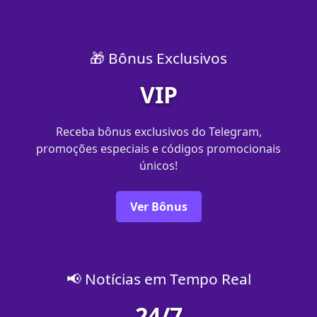
🎁 Bônus Exclusivos
VIP
Receba bônus exclusivos do Telegram,
promoções especiais e códigos promocionais
únicos!
Ver Bônus
📢 Notícias em Tempo Real
24/7