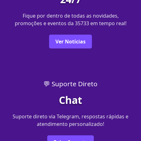
Fique por dentro de todas as novidades,
promoções e eventos da 35733 em tempo real!
Ver Notícias
💬 Suporte Direto
Chat
Suporte direto via Telegram, respostas rápidas e
atendimento personalizado!