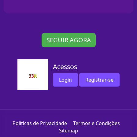
SEGUIR AGORA
Acessos
Login
Registrar-se
Políticas de Privacidade
Termos e Condições
Sitemap