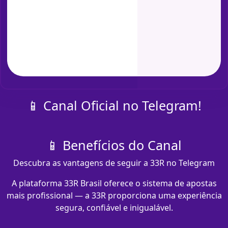
📱 Canal Oficial no Telegram!
📱 Benefícios do Canal
Descubra as vantagens de seguir a 33R no Telegram
A plataforma 33R Brasil oferece o sistema de apostas
mais profissional — a 33R proporciona uma experiência
segura, confiável e inigualável.