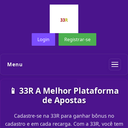
Login
Registrar-se
Menu
📱 33R A Melhor Plataforma
de Apostas
Cadastre-se na 33R para ganhar bônus no
cadastro e em cada recarga. Com a 33R, você tem