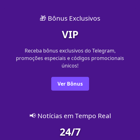
🎁 Bônus Exclusivos
VIP
Receba bônus exclusivos do Telegram,
promoções especiais e códigos promocionais
únicos!
Ver Bônus
📢 Notícias em Tempo Real
24/7