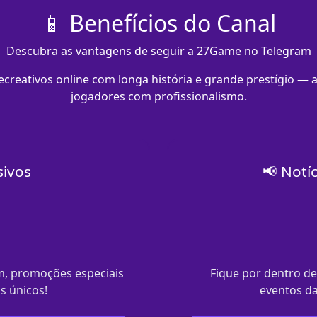
📱 Benefícios do Canal
Descubra as vantagens de seguir a 27Game no Telegram
creativos online com longa história e grande prestígio — 
jogadores com profissionalismo.
sivos
📢 Notí
m, promoções especiais
Fique por dentro d
s únicos!
eventos d