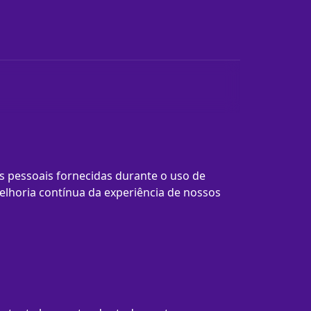
s pessoais fornecidas durante o uso de
elhoria contínua da experiência de nossos