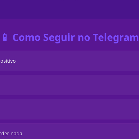
📱 Como Seguir no Telegram
ositivo
erder nada