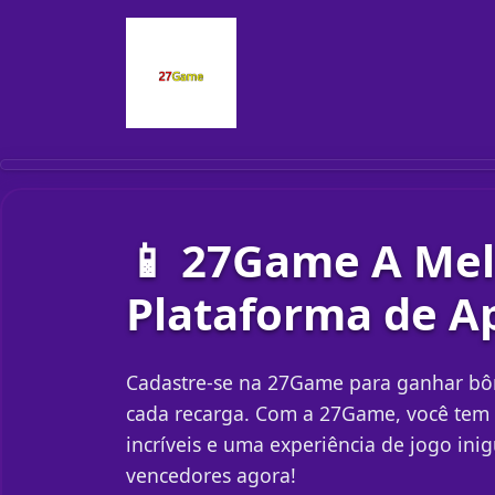
📱 27Game A Me
Plataforma de A
Cadastre-se na 27Game para ganhar bô
cada recarga. Com a 27Game, você tem
incríveis e uma experiência de jogo inig
vencedores agora!