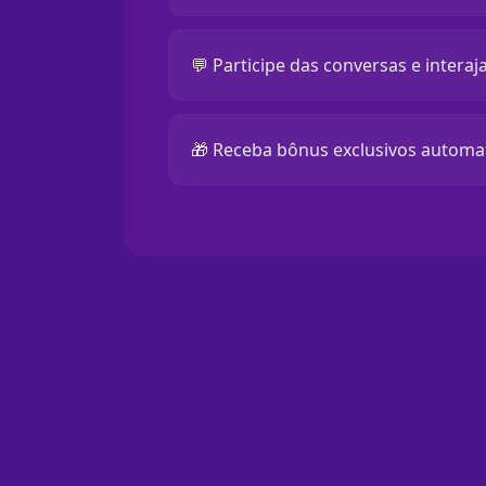
💬 Participe das conversas e interaj
🎁 Receba bônus exclusivos autom