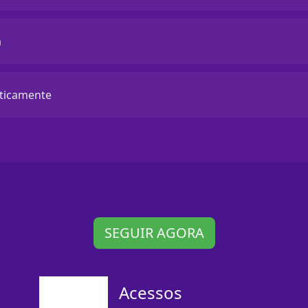
a
aticamente
SEGUIR AGORA
Acessos