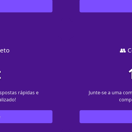
reto
👥 
t
espostas rápidas e
Junte-se a uma com
lizado!
compa
e