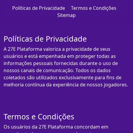
Políticas de Privacidade
Termos e Condições
Sitemap
Políticas de Privacidade
A 27E Plataforma valoriza a privacidade de seus
usuários e está empenhada em proteger todas as
informações pessoais fornecidas durante o uso de
nossos canais de comunicação. Todos os dados
coletados são utilizados exclusivamente para fins de
melhoria contínua da experiência de nossos jogadores.
Termos e Condições
Os usuários da 27E Plataforma concordam em