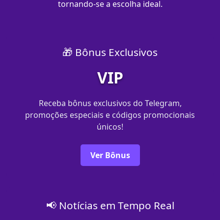
tornando-se a escolha ideal.
🎁 Bônus Exclusivos
VIP
Receba bônus exclusivos do Telegram,
promoções especiais e códigos promocionais
únicos!
Ver Bônus
📢 Notícias em Tempo Real