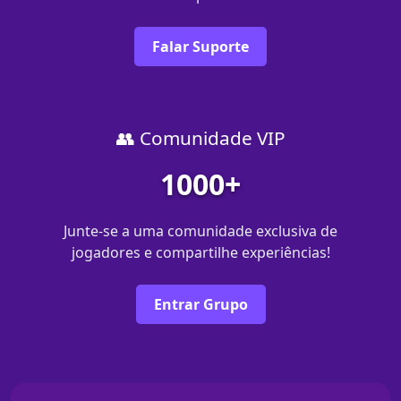
Falar Suporte
👥 Comunidade VIP
1000+
Junte-se a uma comunidade exclusiva de
jogadores e compartilhe experiências!
Entrar Grupo