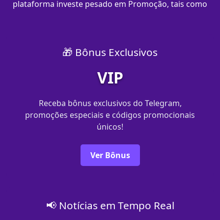
plataforma investe pesado em Promoção, tais como
🎁 Bônus Exclusivos
VIP
Receba bônus exclusivos do Telegram,
promoções especiais e códigos promocionais
únicos!
Ver Bônus
📢 Notícias em Tempo Real