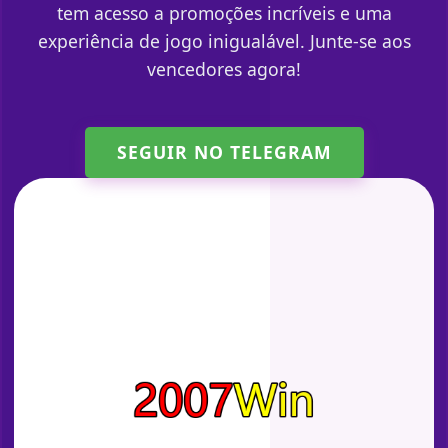
tem acesso a promoções incríveis e uma
experiência de jogo inigualável. Junte-se aos
vencedores agora!
SEGUIR NO TELEGRAM