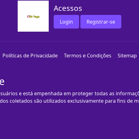
Acessos
Login
Registrar-se
Políticas de Privacidade
Termos e Condições
Sitemap
de
 usuários e está empenhada em proteger todas as informaç
os coletados são utilizados exclusivamente para fins de m