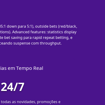
5:1 down para 5:1), outside bets (red/black,
tions). Advanced features: statistics display
e bet saving para rapid repeat betting, e
alanceando suspense com throughput.
cias em Tempo Real
24/7
e todas as novidades, promoções e