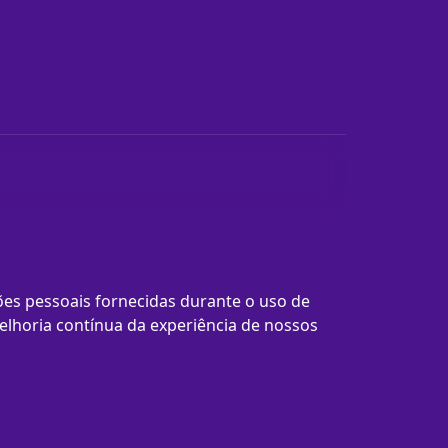
ões pessoais fornecidas durante o uso de
elhoria contínua da experiência de nossos