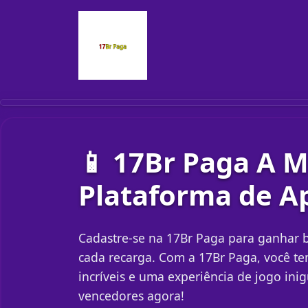
📱 17Br Paga A 
Plataforma de A
Cadastre-se na 17Br Paga para ganhar 
cada recarga. Com a 17Br Paga, você t
incríveis e uma experiência de jogo inig
vencedores agora!