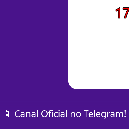
📱 Canal Oficial no Telegram!