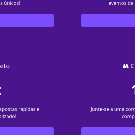
s únicos!
eventos da
reto
👥 
t
espostas rápidas e
Junte-se a uma com
lizado!
compa
e