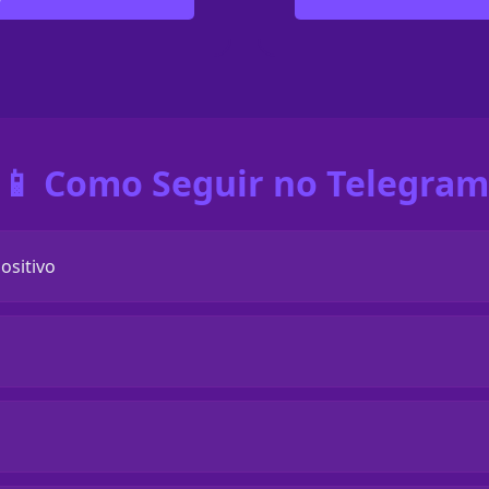
📱 Como Seguir no Telegram
ositivo