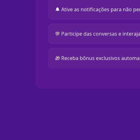
🔔 Ative as notificações para não p
💬 Participe das conversas e interaj
🎁 Receba bônus exclusivos autom