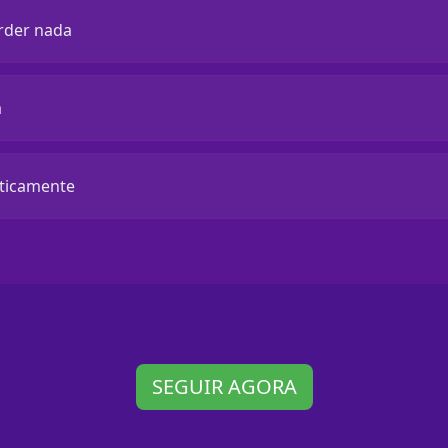
erder nada
a
aticamente
SEGUIR AGORA