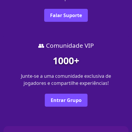
Falar Suporte
👥 Comunidade VIP
1000+
Junte-se a uma comunidade exclusiva de
jogadores e compartilhe experiências!
Entrar Grupo