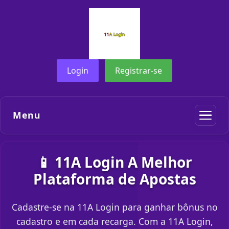
Login
Registrar-se
Menu
📱 11A Login A Melhor
Plataforma de Apostas
Cadastre-se na 11A Login para ganhar bônus no
cadastro e em cada recarga. Com a 11A Login,