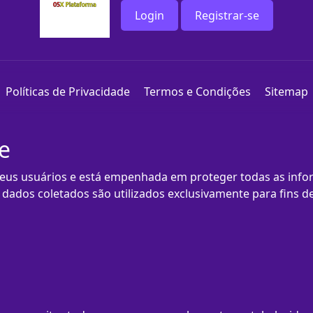
Login
Registrar-se
Políticas de Privacidade
Termos e Condições
Sitemap
de
 seus usuários e está empenhada em proteger todas as inf
dados coletados são utilizados exclusivamente para fins d