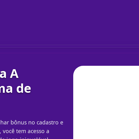
a A
ma de
nhar bônus no cadastro e
, você tem acesso a