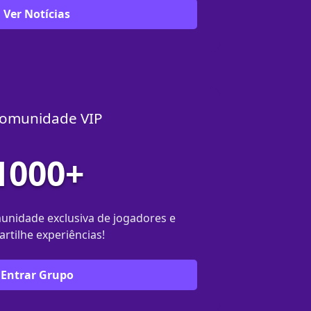
Ver Notícias
Comunidade VIP
1000+
unidade exclusiva de jogadores e
rtilhe experiências!
Entrar Grupo