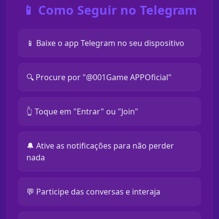
📱 Como Seguir no Telegram
📱 Baixe o app Telegram no seu dispositivo
🔍 Procure por "@001Game APPOficial"
👆 Toque em "Entrar" ou "Join"
🔔 Ative as notificações para não perder
nada
💬 Participe das conversas e interaja