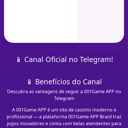
📱 Canal Oficial no Telegram!
📱 Benefícios do Canal
Descubra as vantagens de seguir a 001Game APP no
Telegram
A 001Game APP é um site de cassino moderno e
profissional — a plataforma 001Game APP Brasil traz
jogos inovadores e conta com belas atendentes para