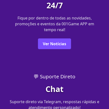
24/7
Fique por dentro de todas as novidades,
promoções e eventos da 001Game APP em
tempo real!
Ver Notícias
💬 Suporte Direto
Chat
Suporte direto via Telegram, respostas rápidas e
atendimento personalizado!