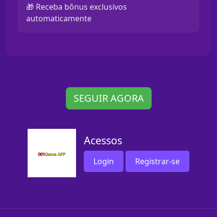
🎁 Receba bônus exclusivos
automaticamente
SEGUIR AGORA
Acessos
Login
Registrar-se